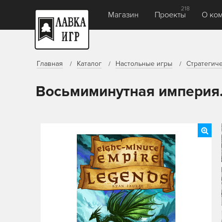
218
Магазин
Проекты
О ко
Главная
Каталог
Настольные игры
Стратегич
Восьмиминутная империя