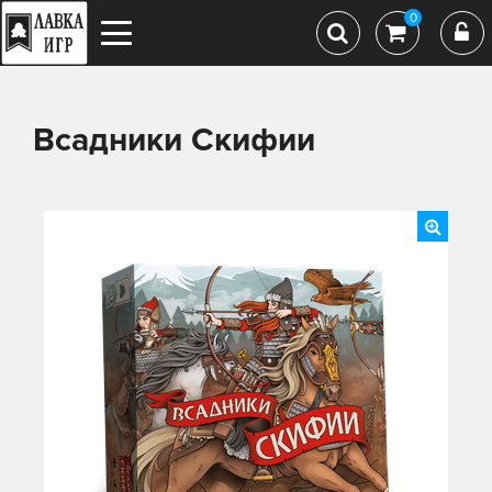
0
Всадники Скифии