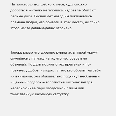
На просторах волшебного леса, куда сложно
добраться жителю мегаполиса, издревле обитают
лесные духи. Тысячи лет назад им поклонялись
племена людей, что обитали в этих местах, но тайна
этого места давным-давно утрачена.
Теперь разве что древние руины их алтарей укажут
случайному путнику на то, что лес совсем не
обычный. Но духи помнят о тех временах и по-
прежнему добры к людям, а тем, кто обратит на себя
их внимание, они обязательно подкинут необычный
и ценный подарок – золотистый кусочек янтаря,
небесно-синее перо загадочной птицы или
таинственную каменную статуэтку.