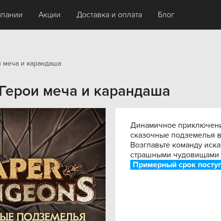
мпании
Акции
Доставка и оплата
Блог
и меча и карандаша
 Герои меча и карандаша
Динамичное приключение
сказочные подземелья в
Возглавьте команду иск
страшными чудовищами и
Примерный срок поступ