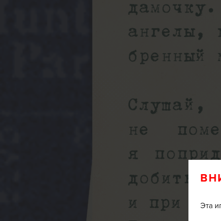
ВН
Эта и