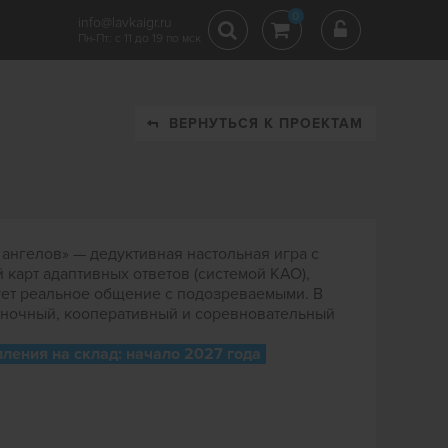
0
info@lavkaigr.ru
Пн-Пт: с 11 до 19 по мск
ВЕРНУТЬСЯ К ПРОЕКТАМ
 ангелов» — дедуктивная настольная игра с
карт адаптивных ответов (системой КАО),
ует реальное общение с подозреваемыми. В
иночный, кооперативный и соревновательный
ления на склад: начало 2027 года