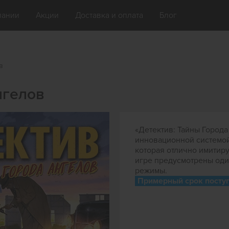
пании
Акции
Доставка и оплата
Блог
в
нгелов
«Детектив: Тайны Города
инновационной системой 
которая отлично имитир
игре предусмотрены од
режимы.
Примерный срок поступ