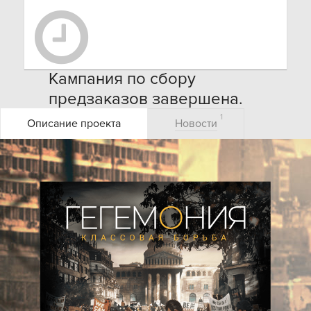
Кампания по сбору
предзаказов завершена.
Оформить заказ на игру Вы
1
Описание проекта
Новости
можете через наш
магазин