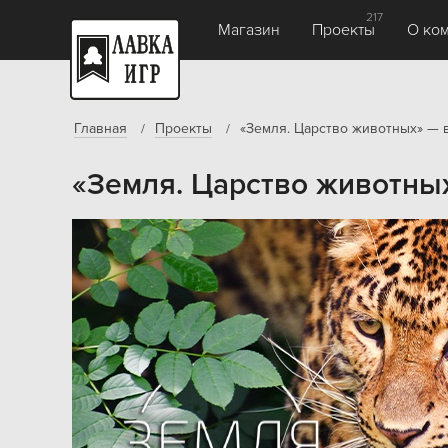
217
Магазин
Проекты
О ко
Главная
Проекты
«Земля. Царство животных» — 
«Земля. Царство животны