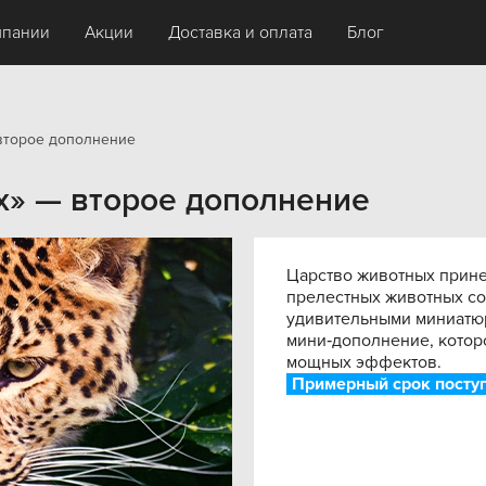
мпании
Акции
Доставка и оплата
Блог
второе дополнение
х» — второе дополнение
Царство животных прине
прелестных животных со
удивительными миниатюр
мини‑дополнение, котор
мощных эффектов.
Примерный срок поступ