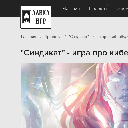
218
Магазин
Проекты
О ко
Главная
Проекты
"Синдикат" - игра про кибербу
"Синдикат" - игра про ки