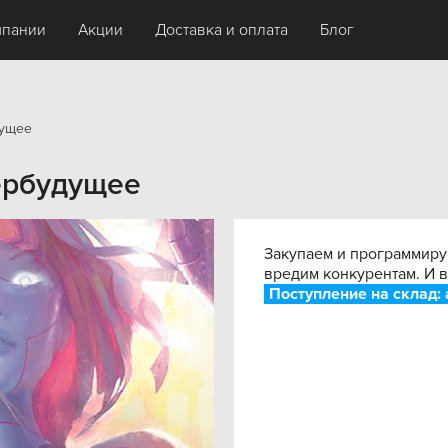
мпании
Акции
Доставка и оплата
Блог
дущее
бербудущее
Закупаем и программиру
вредим конкурентам. И в
Поступление на склад: 