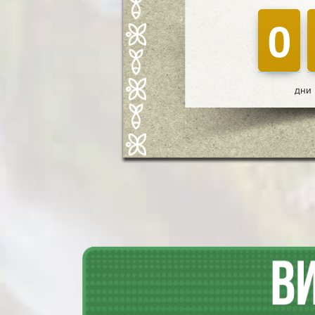
9
9
0
0
дни