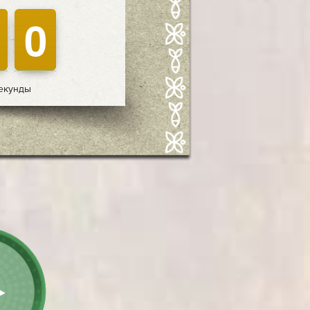
1
0
0
екунды