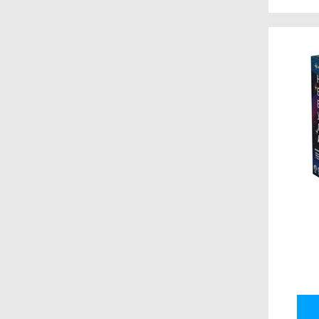
GMT Games
CMON
Guillotine Games
KTBG
Pendelhaven Press
Stronghold Games
WizKids
Libellud
White Wizard Games
Edition Spielwiese
Alderac Entertainment
Group (AEG)