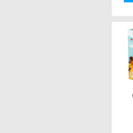
Portal Games
Abacusspiele
IGAMES
Crómola
Catalyst Game Labs
Plaid Hat Games
EmperorS4 Games
Lookout Games
Stonemaier Games
dV Giochi
Edge Entertainment
Brotherwise Games