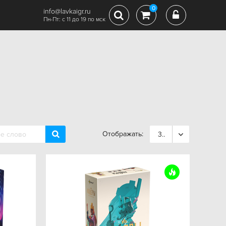
0
info@lavkaigr.ru
Пн-Пт: с 11 до 19 по мск
Отображать:
36