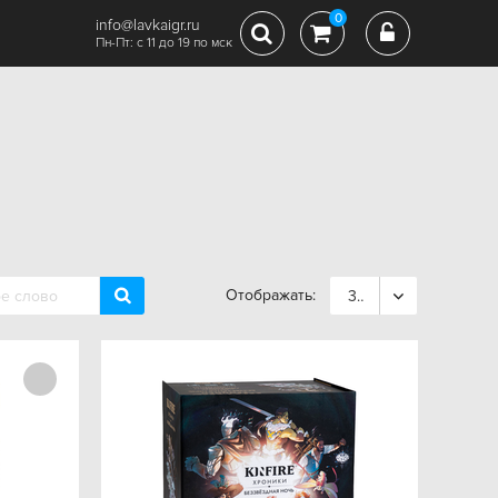
0
info@lavkaigr.ru
Пн-Пт: с 11 до 19 по мск
Отображать:
36