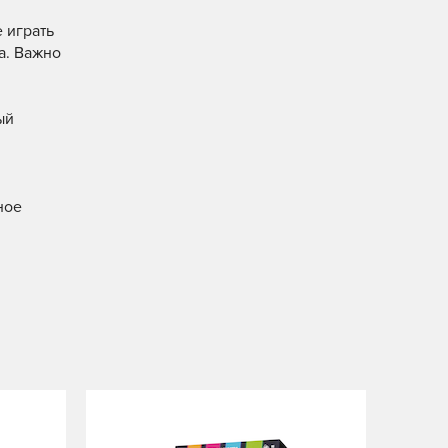
 играть
а. Важно
ый
ное