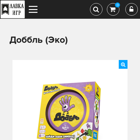
0
Доббль (Эко)