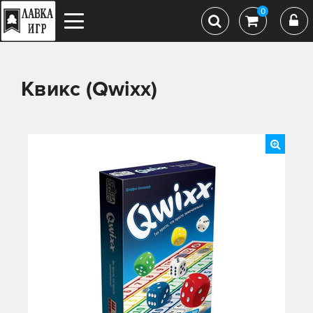
0
Квикс (Qwixx)