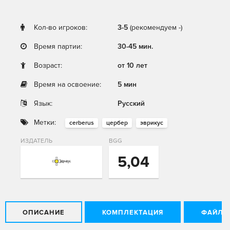
Кол-во игроков:
3-5
(рекомендуем -)
Время партии:
30-45 мин.
Возраст:
от 10 лет
Время на освоение:
5 мин
Язык:
Русский
Метки:
cerberus
цербер
эврикус
ИЗДАТЕЛЬ
BGG
5,04
ОПИСАНИЕ
КОМПЛЕКТАЦИЯ
ФАЙЛЫ