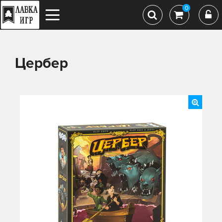
0
Цербер