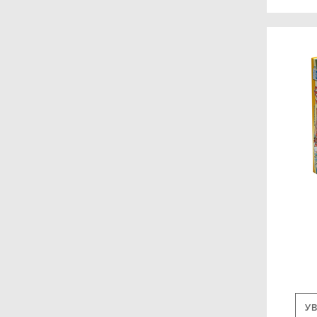
Edition Spielwiese
Alderac Entertainment
Group (AEG)
Portal Games
Abacusspiele
IGAMES
Crómola
Catalyst Game Labs
Plaid Hat Games
EmperorS4 Games
Lookout Games
Stonemaier Games
У
dV Giochi