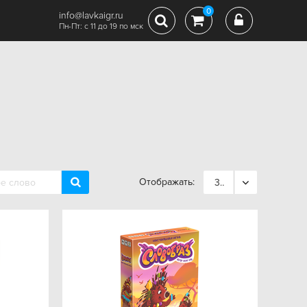
0
info@lavkaigr.ru
Пн-Пт: с 11 до 19 по мск
Отображать:
36