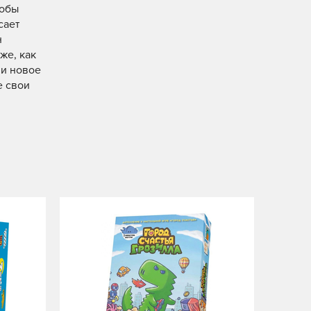
тобы
сает
н
же, как
ли новое
е свои