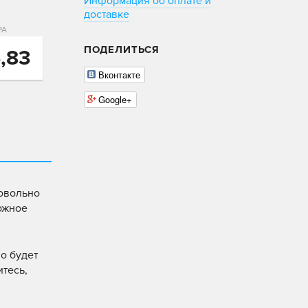
Информация об оплате и
доставке
РА
ПОДЕЛИТЬСЯ
,83
Вконтакте
Google+
довольно
ожное
о будет
итесь,