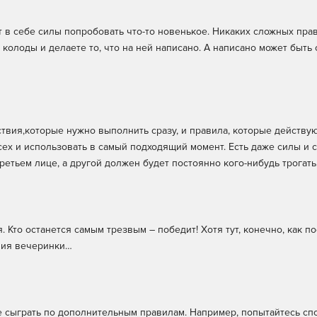
ет в себе силы попробовать что-то новенькое. Никаких сложных пра
 колоды и делаете то, что на ней написано. А написано может быть
ствия,которые нужно выполнить сразу, и правила, которые действую
сех и использовать в самый подходящий момент. Есть даже силы и 
третьем лице, а другой должен будет постоянно кого-нибудь трогать
. Кто останется самым трезвым – победит! Хотя тут, конечно, как по
твия вечеринки…
 сыграть по дополнительным правилам. Например, попытайтесь сп