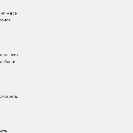
вил – все
 самое
т на всех
слабости –
.
смотреть:
оить