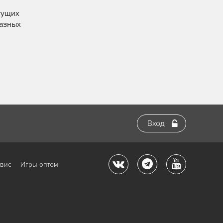
етущих
разных
Вход
рвис
Игры оптом