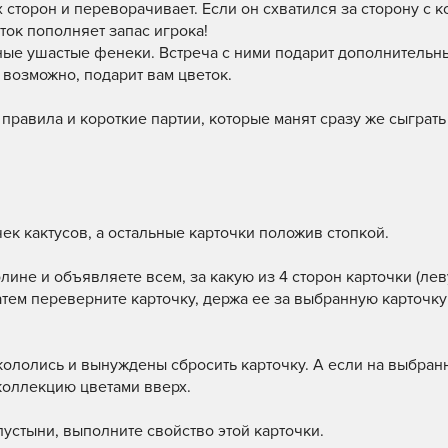
ёх сторон и переворачивает. Если он схватился за сторону с 
еток пополняет запас игрока!
ные ушастые фенеки. Встреча с ними подарит дополнительны
 возможно, подарит вам цветок.
правила и короткие партии, которые манят сразу же сыграть
чек кактусов, а остальные карточки положив стопкой.
олине и объявляете всем, за какую из 4 сторон карточки (лев
тем переверните карточку, держа ее за выбранную карточку
 укололись и вынуждены сбросить карточку. А если на выбран
 коллекцию цветами вверх.
пустыни, выполните свойство этой карточки.