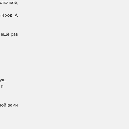
колючкой,
й ход. А
 ещё раз
ую,
 и
ной вами