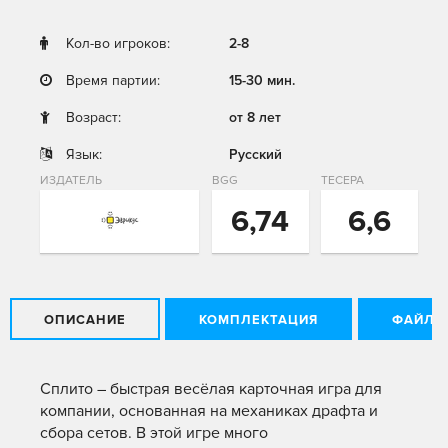
Кол-во игроков:
2-8
Время партии:
15-30 мин.
Возраст:
от 8 лет
Язык:
Русский
ИЗДАТЕЛЬ
BGG
ТЕСЕРА
6,74
6,6
ОПИСАНИЕ
КОМПЛЕКТАЦИЯ
ФАЙЛЫ
Сплито – быстрая весёлая карточная игра для
компании, основанная на механиках драфта и
сбора сетов. В этой игре много