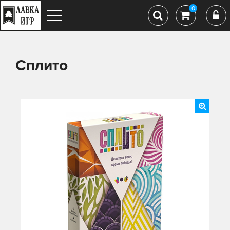
0
Сплито