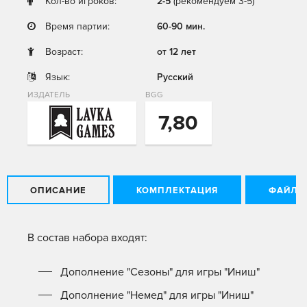
Кол-во игроков:
2-5
(рекомендуем 3-5)
Время партии:
60-90 мин.
Возраст:
от 12 лет
Язык:
Русский
ИЗДАТЕЛЬ
BGG
7,80
ОПИСАНИЕ
КОМПЛЕКТАЦИЯ
ФАЙЛЫ
В состав набора входят:
Дополнение "Сезоны" для игры "Иниш"
Дополнение "Немед" для игры "Иниш"