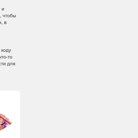
 и
, чтобы
, в
 ходу
что-то
сти для