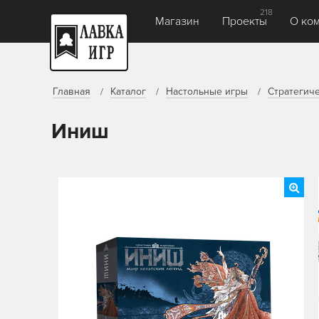
218
Магазин
Проекты
О ко
Главная
Каталог
Настольные игры
Стратегич
Иниш