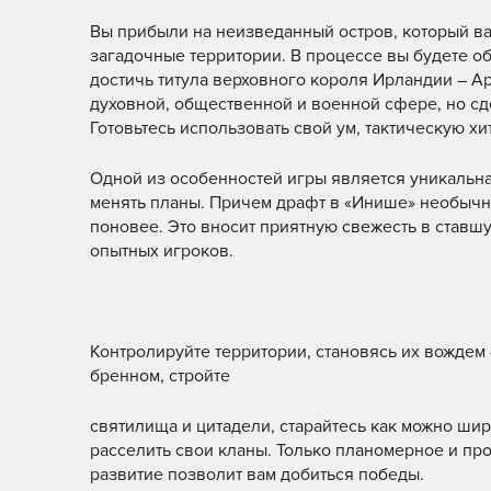
Вы прибыли на неизведанный остров, который ва
загадочные территории. В процессе вы будете о
достичь титула верховного короля Ирландии – Ар
духовной, общественной и военной сфере, но сде
Готовьтесь использовать свой ум, тактическую хи
Одной из особенностей игры является уникальная
менять планы. Причем драфт в «Инише» необычный
поновее. Это вносит приятную свежесть в ставш
опытных игроков.
Контролируйте территории, становясь их вождем
бренном, стройте
святилища и цитадели, старайтесь как можно ши
расселить свои кланы. Только планомерное и пр
развитие позволит вам добиться победы.