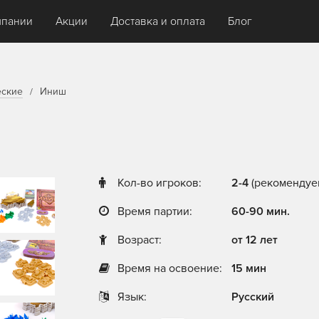
мпании
Акции
Доставка и оплата
Блог
еские
Иниш
Кол-во игроков:
2-4
(рекомендуем
Время партии:
60-90 мин.
Возраст:
от 12 лет
Время на освоение:
15 мин
Язык:
Русский