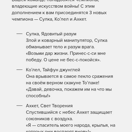
владеющие искусством войны! С этим
дополнением к вам присоединятся 3 новых
чемпиона — Сулка, Ко’лел и Ахкет.
Сулка, Ядовитый разум
Злой и коварный манипулятор, Сулка
обманывает тело и разум врага.
«Возьми дар жизни. Принес-с-си мне
победу. О цене не бес-с-покойся».
Ко’лел, Тайфун джунглей
Она врывается в самое пекло сражения
на своём верном скакуне То’паке!
«Давай, девочка, покажем им на что мы
способны!»
Ахкет, Свет Творения
Спустившийся с небес Ахкет защищает
союзников с воздуха.
«Я — спаситель моего народа, крылья, на
которых они воспарят вновь!»