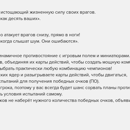
, истощающий жизненную силу своих врагов.
как десять ваших».
атакует врагов снизу, прямо в ноги!
х когда слышат шум. Они ошибаются».
динамичное противостояние с игровым полем и миниатюрами
в, объединяя их карты действий, чтобы создать мощную ком
 выбрать практически любую комбинацию чемпионов!
их ядер и разыгрываете карты действий, чтобы двигаться,
испытаний для получения победных очков (ПО).
грока, поэтому у вас всегда будет шанс сорвать планы прот
ть условия испытаний самому.
оков не наберёт нужного количества победных очков, объяв