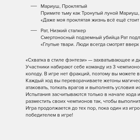
Мариуш, Проклятый
Примите тьму как Тронутый луной Мариуш
«Даже моя проклятая жизнь всё ещё стоит 
Рат, Низкий сталкер
Смертоносный подземный убийца Рат подло 
«Глупые твари. Люди всегда смотрят ввер
«Схватка в стиле фэнтези» — захватывающее и 
Участники набирают себе команду из 3 чемпионо
колоду. В игре нет фракций, поэтому вы можете
Каждый ход вы переворачиваете жетоны магическ
атаковать, толкать врагов и выполнять условия 
Испытания засчитываются только в начале хода и
разместить своих чемпионов так, чтобы выполни
Игра продолжается до тех пор, пока один из игр
победителем в игре!