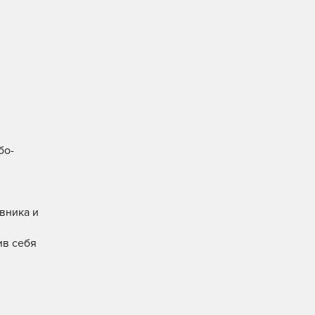
.
бо-
ивника и
ив себя