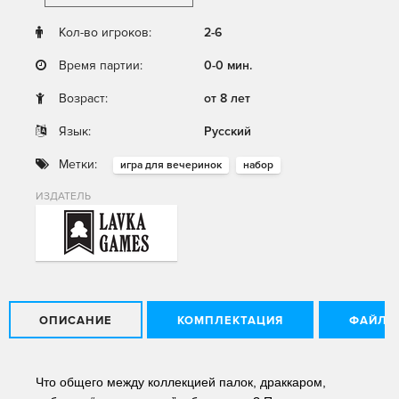
Кол-во игроков:
2-6
Время партии:
0-0 мин.
Возраст:
от 8 лет
Язык:
Русский
Метки:
игра для вечеринок
набор
ИЗДАТЕЛЬ
ОПИСАНИЕ
КОМПЛЕКТАЦИЯ
ФАЙЛЫ
Что общего между коллекцией палок, драккаром, 