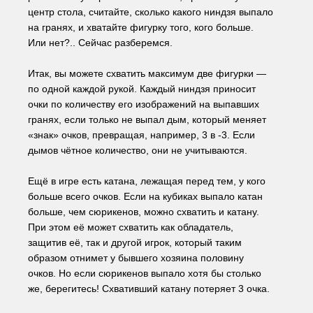
центр стола, считайте, сколько какого ниндзя выпало 
на гранях, и хватайте фигурку того, кого больше. 
Или нет?.. Сейчас разберемся.
Итак, вы можете схватить максимум две фигурки — 
по одной каждой рукой. Каждый ниндзя приносит 
очки по количеству его изображений на выпавших 
гранях, если только не выпал дым, который меняет 
«знак» очков, превращая, например, 3 в -3. Если 
дымов чётное количество, они не учитываются. 
Ещё в игре есть катана, лежащая перед тем, у кого 
больше всего очков. Если на кубиках выпало катан 
больше, чем сюрикенов, можно схватить и катану. 
При этом её может схватить как обладатель, 
защитив её, так и другой игрок, который таким 
образом отнимет у бывшего хозяина половину 
очков. Но если сюрикенов выпало хотя бы столько 
же, берегитесь! Схвативший катану потеряет 3 очка.