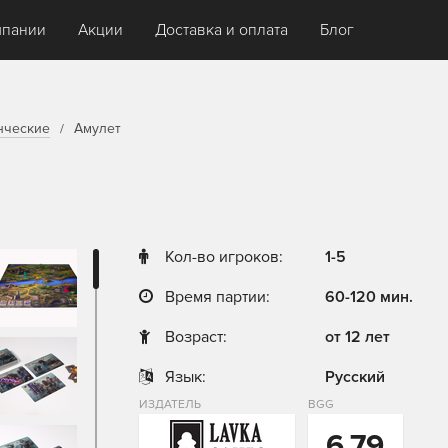
мпании
Акции
Доставка и оплата
Блог
нческие
Амулет
Кол-во игроков:
1-5
Время партии:
60-120 мин.
Возраст:
от 12 лет
Язык:
Русский
ИЗДАТЕЛЬ
BGG
6,79