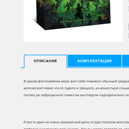
ОПИСАНИЕ
КОМПЛЕКТАЦИЯ
В одном фэнтезийном мире жил себе поживал обычный среднев
магической лавке что-то гудело и трещало, из монастыря слы
логово да заброшенное поместье выглядели подозрительно тих
И вот в один не очень прекрасный день оттуда полезли монст