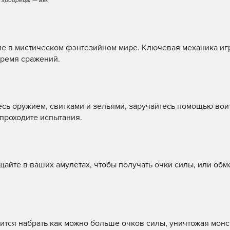
и храбрецы — вы!
е в мистическом фэнтезийном мире. Ключевая механика иг
время сражений.
сь оружием, свитками и зельями, заручайтесь помощью вои
 проходите испытания.
йте в ваших амулетах, чтобы получать очки силы, или обм
тся набрать как можно больше очков силы, уничтожая монс