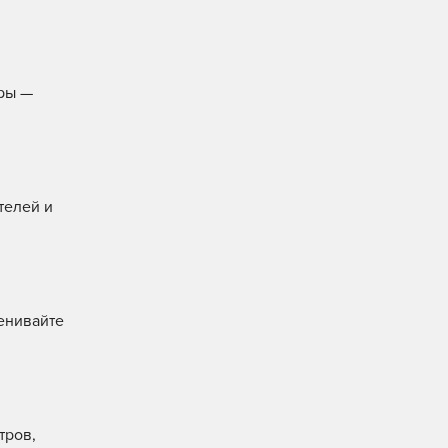
ры —
телей и
енивайте
тров,