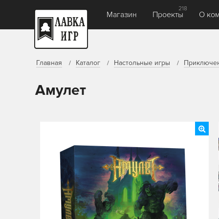
218
Магазин
Проекты
О ко
Главная
Каталог
Настольные игры
Приключе
Амулет