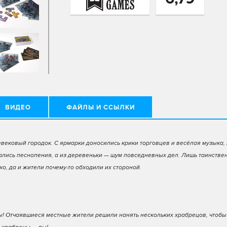
ВИДЕО
ФАЙЛЫ И ССЫЛКИ
ековый городок. С ярмарки доносились крики торговцев и весёлая музыка, 
шались песнопения, а из деревеньки — шум повседневных дел. Лишь таинстве
о, да и жители почему-то обходили их стороной.
ры! Отчаявшиеся местные жители решили нанять нескольких храбрецов, чтобы