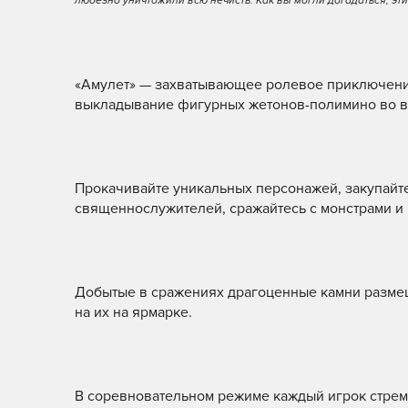
любезно уничтожили всю нечисть. Как вы могли догадаться, эт
«Амулет» — захватывающее ролевое приключени
выкладывание фигурных жетонов-полимино во 
Прокачивайте уникальных персонажей, закупайте
священнослужителей, сражайтесь с монстрами и
Добытые в сражениях драгоценные камни размеща
на их на ярмарке.
В соревновательном режиме каждый игрок стреми