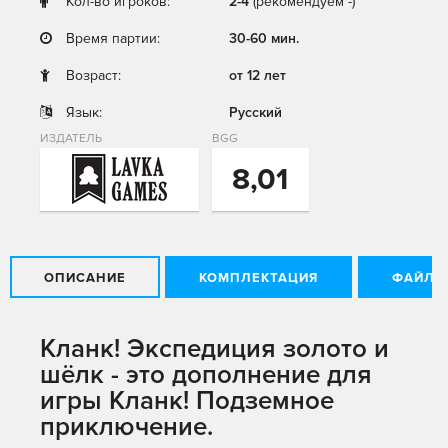
Кол-во игроков:
2-4
(рекомендуем -)
Время партии:
30-60 мин.
Возраст:
от 12 лет
Язык:
Русский
ИЗДАТЕЛЬ
BGG
8,01
ОПИСАНИЕ
КОМПЛЕКТАЦИЯ
ФАЙЛЫ
Кланк! Экспедиция золото и
шёлк - это дополнение для
игры Кланк! Подземное
приключение.