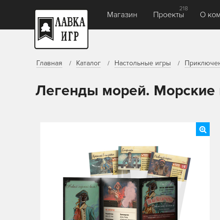
218
Магазин
Проекты
О ко
Главная
Каталог
Настольные игры
Приключе
Легенды морей. Морские 