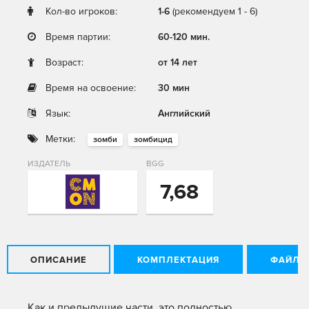
Кол-во игроков:
1-6
(рекомендуем 1 - 6)
Время партии:
60-120 мин.
Возраст:
от 14 лет
Время на освоение:
30 мин
Язык:
Английский
Метки:
зомби
зомбицид
ИЗДАТЕЛЬ
BGG
7,68
ОПИСАНИЕ
КОМПЛЕКТАЦИЯ
ФАЙЛЫ
Как и предыдущие части, это полностью