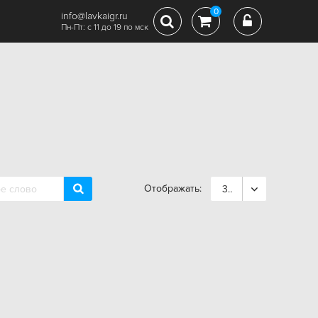
0
info@lavkaigr.ru
Пн-Пт: с 11 до 19 по мск
Отображать:
36