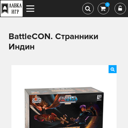
0
BattleCON. Странники
Индин