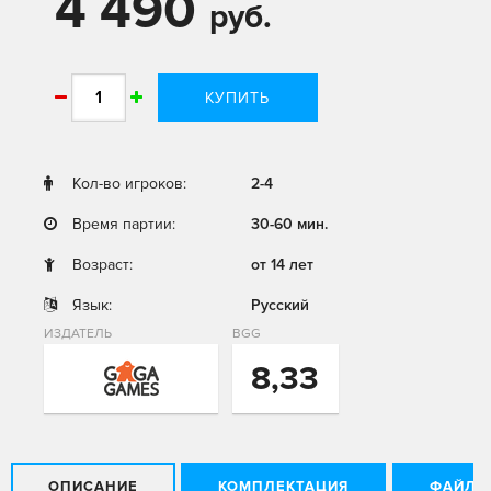
4 490
руб.
КУПИТЬ
Кол-во игроков:
2-4
Время партии:
30-60 мин.
Возраст:
от 14 лет
Язык:
Русский
ИЗДАТЕЛЬ
BGG
8,33
ОПИСАНИЕ
КОМПЛЕКТАЦИЯ
ФАЙЛЫ