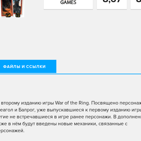
ФАЙЛЫ И ССЫЛКИ
ко второму изданию игры War of the Ring. Посвящено персона
еагол и Балрог, уже выпускавшиеся к первому изданию игр
другие не встречавшиеся в игре ранее персонажи. В дополне
акже в нём будут введены новые механики, связанные с
ерсонажей.