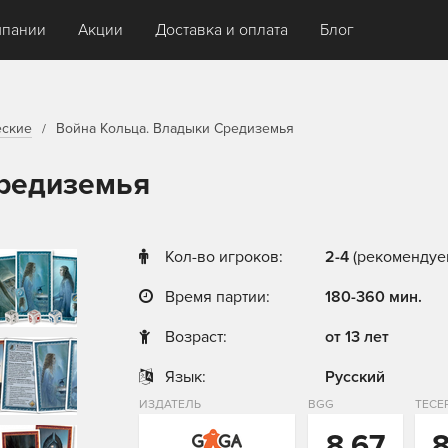
мпании
Акции
Доставка и оплата
Блог
еские
Война Кольца. Владыки Средиземья
Средиземья
Кол-во игроков:
2-4
(рекомендуе
Время партии:
180-360 мин.
Возраст:
от 13 лет
Язык:
Русский
ИЗДАТЕЛЬ
BGG
ТЕСЕ
8,67
8