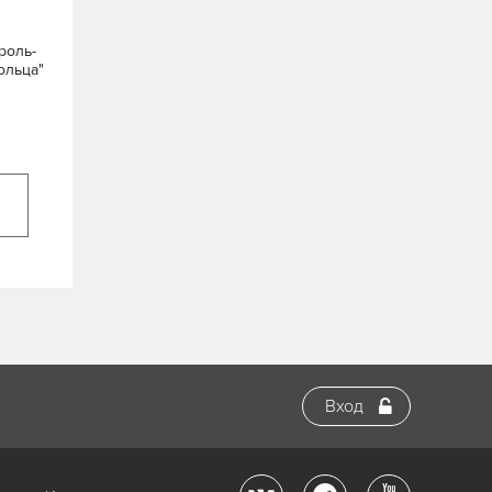
роль-
ольца"
Вход