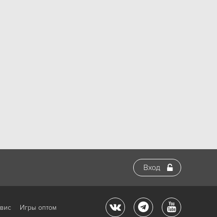
Вход
рвис
Игры оптом