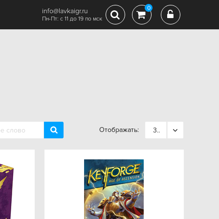
0
info@lavkaigr.ru
Пн-Пт: с 11 до 19 по мск
Отображать:
36