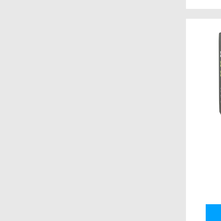
Edition Spielwiese
Alderac Entertainment
Group (AEG)
Portal Games
Abacusspiele
IGAMES
Crómola
Catalyst Game Labs
Plaid Hat Games
EmperorS4 Games
Lookout Games
Stonemaier Games
dV Giochi