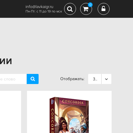
0
info@lavkaigr.ru
Пн-Пт: с 11 до 19 по мск
НИИ
Отображать:
36