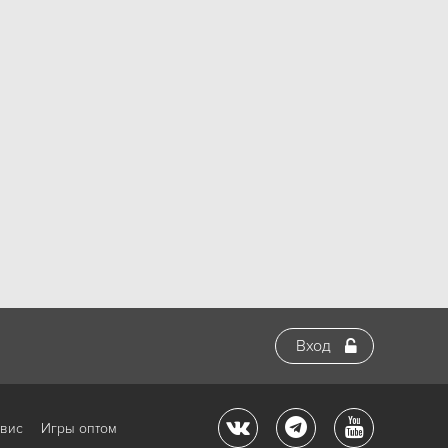
Вход
рвис
Игры оптом