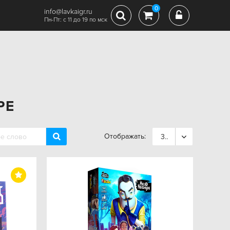
0
info@lavkaigr.ru
Пн-Пт: с 11 до 19 по мск
РЕ
Отображать:
36