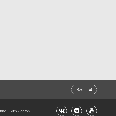
Вход
рвис
Игры оптом