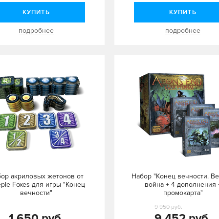
КУПИТЬ
КУПИТЬ
подробнее
подробнее
ор акриловых жетонов от
Набор "Конец вечности. В
ple Foxes для игры "Конец
война + 4 дополнения 
вечности"
промокарта"
9 950 руб.
1 650 руб.
9 452 руб.