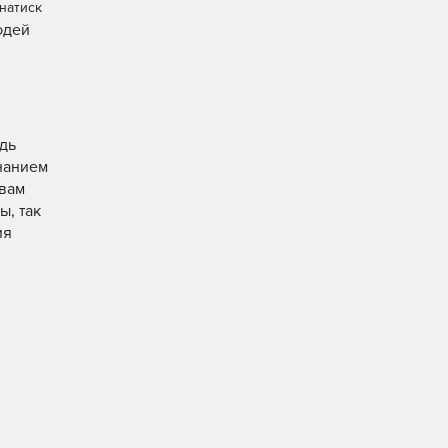
натиск
юдей
едь
нанием
 вам
ы, так
ия