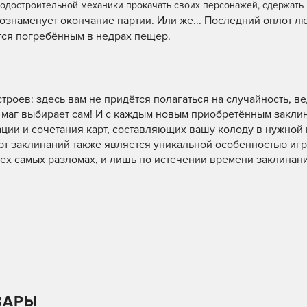
достроительной механики прокачать своих персонажей, сдержать 
ознаменует окончание партии. Или же... Последний оплот л
тся погребённым в недрах пещер.
роев: здесь вам не придётся полагаться на случайность, в
 маг выбирает сам! И с каждым новым приобретённым закли
ции и сочетания карт, составляющих вашу колоду в нужной
т заклинаний также является уникальной особенностью игр
тех самых разломах, и лишь по истечении времени заклинан
ВАРЫ