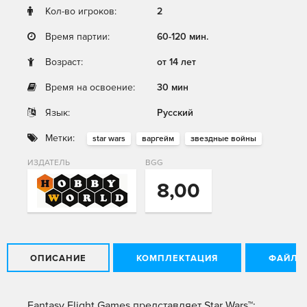
Кол-во игроков:
2
Время партии:
60-120 мин.
Возраст:
от 14 лет
Время на освоение:
30 мин
Язык:
Русский
Метки:
star wars
варгейм
звездные войны
ИЗДАТЕЛЬ
BGG
8,00
ОПИСАНИЕ
КОМПЛЕКТАЦИЯ
ФАЙЛЫ
Fantasy Flight Games представляет Star Wars™: