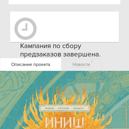
Кампания по сбору
предзаказов завершена.
Оформить заказ на игру Вы
1
Описание проекта
Новости
можете через наш
магазин