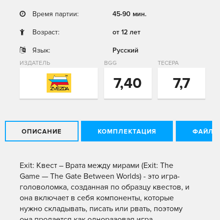
Время партии:
45-90 мин.
Возраст:
от 12 лет
Язык:
Русский
ИЗДАТЕЛЬ
BGG
ТЕСЕРА
7,40
7,7
ОПИСАНИЕ
КОМПЛЕКТАЦИЯ
ФАЙЛЫ
Exit: Квест – Врата между мирами (Exit: The
Game — The Gate Between Worlds) - это игра-
головоломка, созданная по образцу квестов, и
она включает в себя компоненты, которые
нужно складывать, писать или рвать, поэтому
она продается как одноразовая игра.