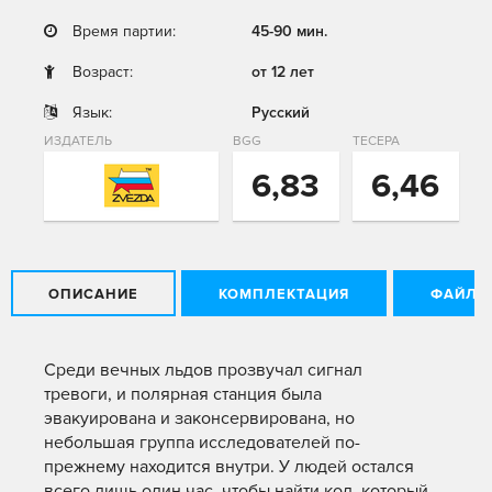
Время партии:
45-90 мин.
Возраст:
от 12 лет
Язык:
Русский
ИЗДАТЕЛЬ
BGG
ТЕСЕРА
6,83
6,46
ОПИСАНИЕ
КОМПЛЕКТАЦИЯ
ФАЙЛЫ
Среди вечных льдов прозвучал сигнал
тревоги, и полярная станция была
эвакуирована и законсервирована, но
небольшая группа исследователей по-
прежнему находится внутри. У людей остался
всего лишь один час, чтобы найти код, который