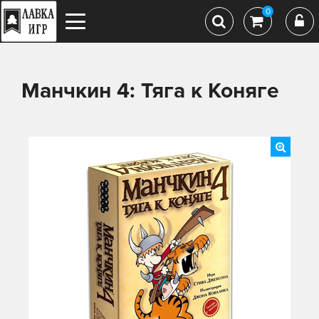
0
Манчкин 4: Тяга к Коняге