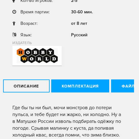
Кол-во игроков:
2-5
Время партии:
30-60 мин.
Возраст:
от 8 лет
Язык:
Русский
ИЗДАТЕЛЬ
ОПИСАНИЕ
КОМПЛЕКТАЦИЯ
ФАЙЛЫ
Где бы ты ни был, мочи монстров до потери
пульса, и тебе будет ни жарко, ни холодно. Ну а
в Матушке России изволь подбирать одёжку по
погоде. Срывая малинку с куста, да попивая
холодный квас, всегда помни, что зима близко.