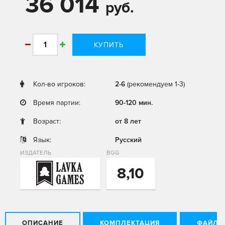
36 014
руб.
КУПИТЬ
Кол-во игроков:
2-6
(рекомендуем 1-3)
Время партии:
90-120 мин.
Возраст:
от 8 лет
Язык:
Русский
ИЗДАТЕЛЬ
BGG
8,10
ОПИСАНИЕ
КОМПЛЕКТАЦИЯ
ФАЙЛЫ