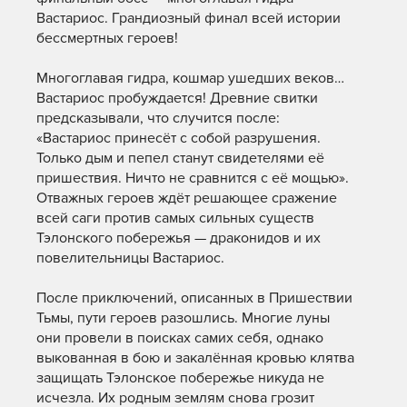
Вастариос. Грандиозный финал всей истории
бессмертных героев!
Многоглавая гидра, кошмар ушедших веков…
Вастариос пробуждается! Древние свитки
предсказывали, что случится после:
«Вастариос принесёт с собой разрушения.
Только дым и пепел станут свидетелями её
пришествия. Ничто не сравнится с её мощью».
Отважных героев ждёт решающее сражение
всей саги против самых сильных существ
Тэлонского побережья — драконидов и их
повелительницы Вастариос.
После приключений, описанных в Пришествии
Тьмы, пути героев разошлись. Многие луны
они провели в поисках самих себя, однако
выкованная в бою и закалённая кровью клятва
защищать Тэлонское побережье никуда не
исчезла. Их родным землям снова грозит