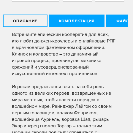
ОПИСАНИЕ
КОМПЛЕКТАЦИЯ
ФАЙЛЫ
Встречайте эпический кооператив для всех,
кто любит данжен-кроулеры и онлайновые РПГ
в мрачноватом фэнтезийном оформлении.
Клинок и колдовство – это динамичный
игровой процесс, продвинутая механика
сражений и усовершенствованный
искусственный интеллект противников.
Игрокам предлагается взять на себя роль
одного из великих героев, возвращенных из
мира мертвых, чтобы навести порядок в
волшебном мире. Рейнджер Лайгон со своим
верным товарищем, волком Фенриком,
волшебница Ауриэль, воровка Шая, рыцарь
Экар и жрец гномов Торгар – только этим
могучим героям под силу справиться с